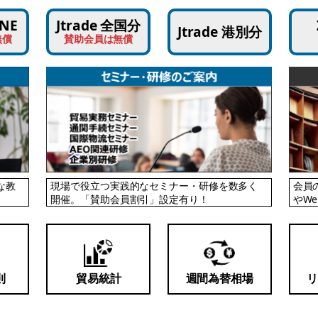
NE
Jtrade 全国分
Jtrade 港別分
無償
賛助会員は無償
な教
現場で役立つ実践的なセミナー・研修を数多く
会員
開催。「賛助会員割引」設定有り！
やW
則
貿易統計
週間為替相場