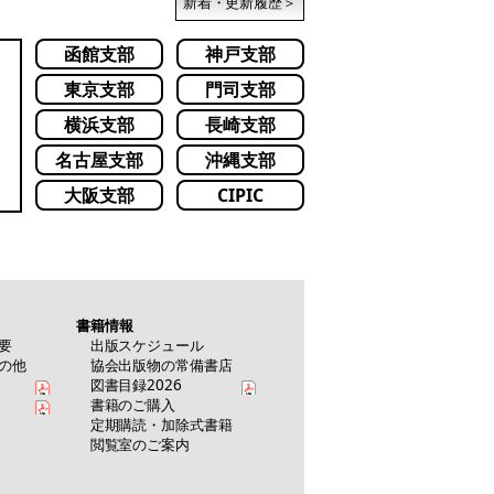
新着・更新履歴＞
函館支部
神戸支部
東京支部
門司支部
横浜支部
長崎支部
名古屋支部
沖縄支部
大阪支部
CIPIC
書籍情報
要
出版スケジュール
の他
協会出版物の常備書店
図書目録2026
書籍のご購入
定期購読・加除式書籍
閲覧室のご案内