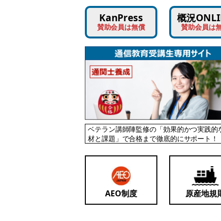
KanPress
概況ONLI
賛助会員は無償
賛助会員は
ベテラン講師陣監修の「効果的かつ実践的
材と課題」で合格まで徹底的にサポート！
AEO制度
原産地規