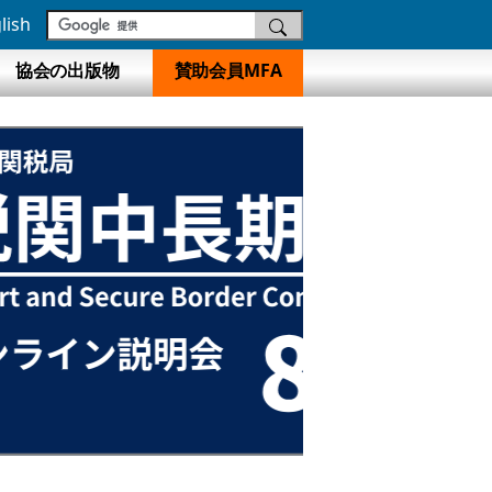
lish
協会の出版物
賛助会員MFA