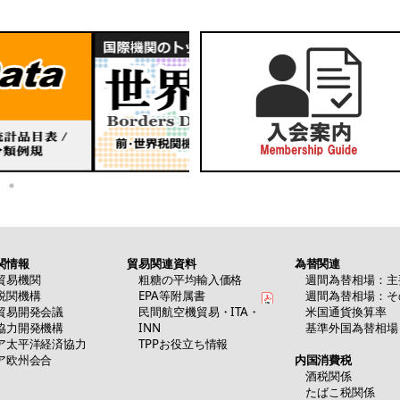
関情報
貿易関連資料
為替関連
貿易機関
粗糖の平均輸入価格
週間為替相場：主
税関機構
EPA等附属書
週間為替相場：そ
貿易開発会議
民間航空機貿易・ITA・
米国通貨換算率
協力開発機構
INN
基準外国為替相場
ア太平洋経済協力
TPPお役立ち情報
ア欧州会合
内国消費税
酒税関係
たばこ税関係