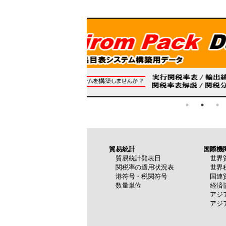
貿易統計
国際機
貿易統計発表日
世界
関税率の適用状況表
世界
港符号・税関符号
国連
数量単位
経済
アジ
アジ