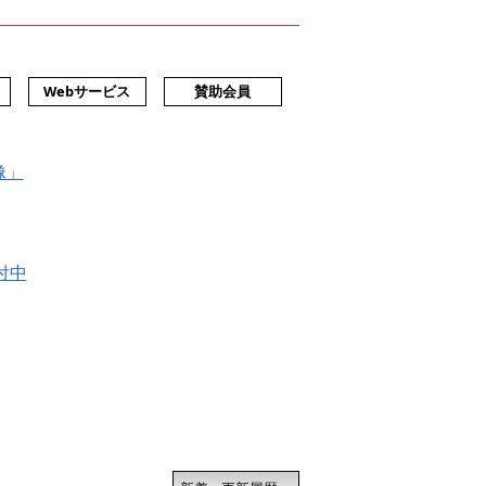
Webサービス
賛助会員
像」
付中