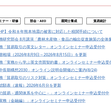
ミナー・研修
部会・AEO
通関士養成
貿易統計
HP】令和８年熊本地震の被害に対応した税関手続について
務研究部会 8月講演「農林水産物・食品の輸出促進施策の全体
務「貿易取引の英文レター」オンラインセミナー申込受付中
相場（2026年8月9日～2026年8月15日）を更新
務「実務から学ぶ英文売買契約書」オンラインセミナー申込受
中長期構想2030」オンライン説明会開催のご案内(8/24)
務「貿易取引のリスク対策」オンラインセミナー申込受付中
総額表（速報）2026年6月分を更新
の貿易－通関体系を中心に－」オンラインセミナー申込受付中
実務（金融編）」オンラインセミナー申込受付中