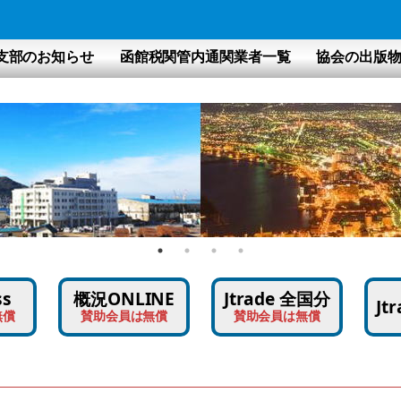
支部のお知らせ
函館税関管内通関業者一覧
協会の出版
ss
概況ONLINE
Jtrade 全国分
Jt
無償
賛助会員は無償
賛助会員は無償