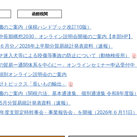
函館税関
書のご案内（保税ハンドブック改訂10版）
中長期構想2030」オンライン説明会開催のご案内【本部HP】
6年６月分／2026年上半期分貿易統計発表資料（速報）
ナ迷入犬等による咬傷等事故の防止について（動物検疫所）
の貿易ー通関体系を中心にー」オンラインセミナー申込受付中【
規則オンライン説明会のご案内
計トピックス「長いもの輸出」
書のご案内（関税六法、基本通達集、個別通達集 令和8年度版
6年5月分貿易統計発表資料（速報）
26年度支部定時幹事会・事業報告会」を開催（2026年６月11日