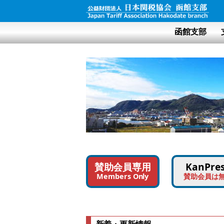
函館支部
函館山からの夜景
賛助会員専用
KanPre
Members Only
賛助会員は