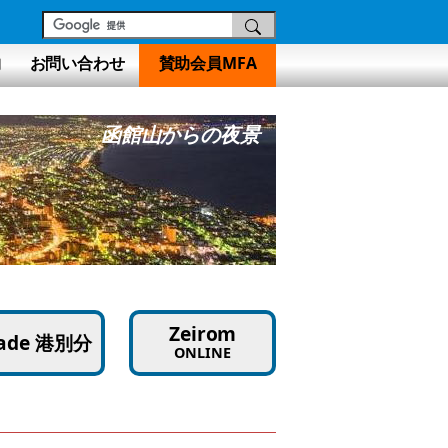
物
お問い合わせ
賛助会員MFA
ハリストス
Zeirom
rade 港別分
ONLINE