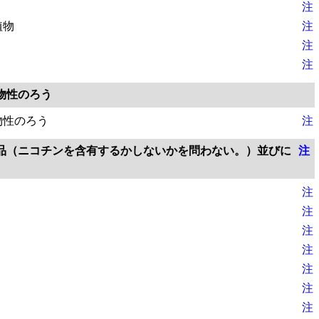
注
植物
注
注
注
物性のろう
物性のろう
注
品（ニコチンを含有するかしないかを問わない。）並びに
注
注
注
注
注
注
注
注