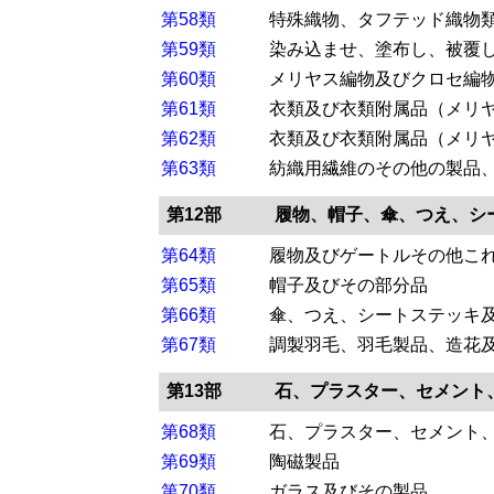
第58類
特殊織物、タフテッド織物
第59類
染み込ませ、塗布し、被覆
第60類
メリヤス編物及びクロセ編
第61類
衣類及び衣類附属品（メリ
第62類
衣類及び衣類附属品（メリ
第63類
紡織用繊維のその他の製品
第12部
履物、帽子、傘、つえ、シ
第64類
履物及びゲートルその他こ
第65類
帽子及びその部分品
第66類
傘、つえ、シートステッキ
第67類
調製羽毛、羽毛製品、造花
第13部
石、プラスター、セメント
第68類
石、プラスター、セメント
第69類
陶磁製品
第70類
ガラス及びその製品