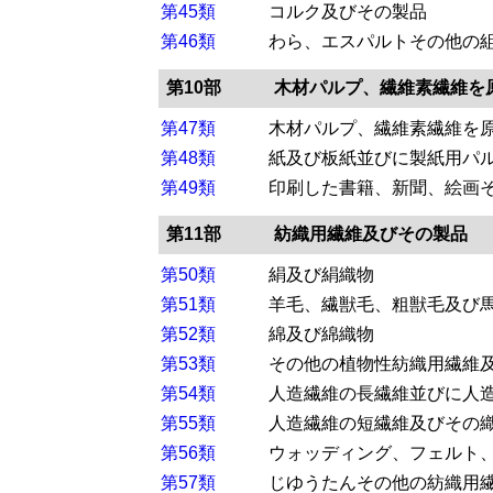
第45類
コルク及びその製品
第46類
わら、エスパルトその他の
第10部
木材パルプ、繊維素繊維を
第47類
木材パルプ、繊維素繊維を
第48類
紙及び板紙並びに製紙用パ
第49類
印刷した書籍、新聞、絵画
第11部
紡織用繊維及びその製品
第50類
絹及び絹織物
第51類
羊毛、繊獣毛、粗獣毛及び
第52類
綿及び綿織物
第53類
その他の植物性紡織用繊維
第54類
人造繊維の長繊維並びに人
第55類
人造繊維の短繊維及びその
第56類
ウォッディング、フェルト
第57類
じゆうたんその他の紡織用