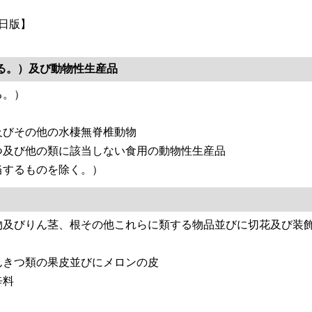
1日版】
る。）及び動物性生産品
る。）
及びその他の水棲無脊椎動物
つ及び他の類に該当しない食用の動物性生産品
当するものを除く。）
物及びりん茎、根その他これらに類する物品並びに切花及び装
んきつ類の果皮並びにメロンの皮
辛料