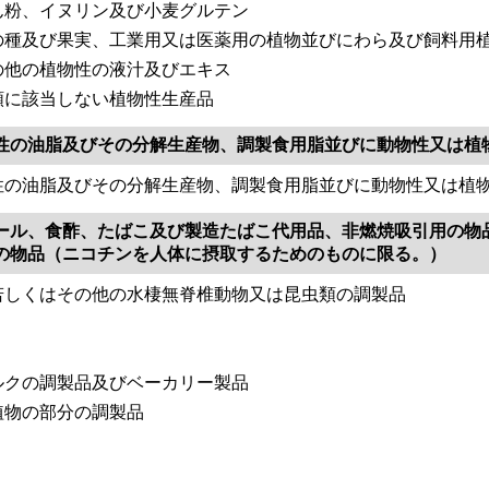
ん粉、イヌリン及び小麦グルテン
の種及び果実、工業用又は医薬用の植物並びにわら及び飼料用
の他の植物性の液汁及びエキス
類に該当しない植物性生産品
性の油脂及びその分解生産物、調製食用脂並びに動物性又は植
性の油脂及びその分解生産物、調製食用脂並びに動物性又は植
ール、食酢、たばこ及び製造たばこ代用品、非燃焼吸引用の物
の物品（ニコチンを人体に摂取するためのものに限る。）
若しくはその他の水棲無脊椎動物又は昆虫類の調製品
ルクの調製品及びベーカリー製品
植物の部分の調製品