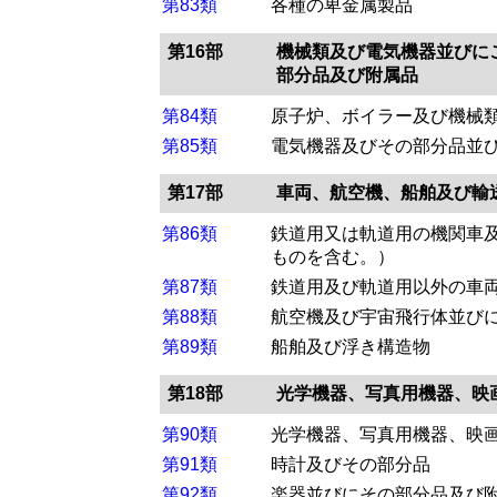
第83類
各種の卑金属製品
第16部
機械類及び電気機器並びに
部分品及び附属品
第84類
原子炉、ボイラー及び機械
第85類
電気機器及びその部分品並
第17部
車両、航空機、船舶及び輸
第86類
鉄道用又は軌道用の機関車
ものを含む。）
第87類
鉄道用及び軌道用以外の車
第88類
航空機及び宇宙飛行体並び
第89類
船舶及び浮き構造物
第18部
光学機器、写真用機器、映
第90類
光学機器、写真用機器、映
第91類
時計及びその部分品
第92類
楽器並びにその部分品及び