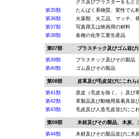
クス及びプラスターをもと
第35類
たんぱく系物質、変性でん
第36類
火薬類、火工品、マッチ、
第37類
写真用又は映画用の材料
第38類
各種の化学工業生産品
第07部
プラスチック及びゴム並び
第39類
プラスチック及びその製品
第40類
ゴム及びその製品
第08部
皮革及び毛皮並びにこれら
第41類
原皮（毛皮を除く。）及び
第42類
革製品及び動物用装着具並
第43類
毛皮及び人造毛皮並びにこ
第09部
木材及びその製品、木炭、
第44類
木材及びその製品並びに木