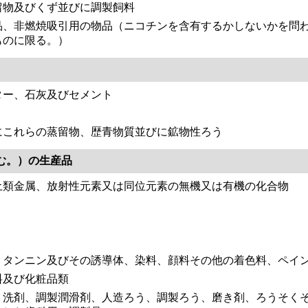
留物及びくず並びに調製飼料
品、非燃焼吸引用の物品（ニコチンを含有するかしないかを問
ものに限る。）
ター、石灰及びセメント
にこれらの蒸留物、歴青物質並びに鉱物性ろう
む。）の生産品
土類金属、放射性元素又は同位元素の無機又は有機の化合物
、タンニン及びその誘導体、染料、顔料その他の着色料、ペイ
料及び化粧品類
、洗剤、調製潤滑剤、人造ろう、調製ろう、磨き剤、ろうそく