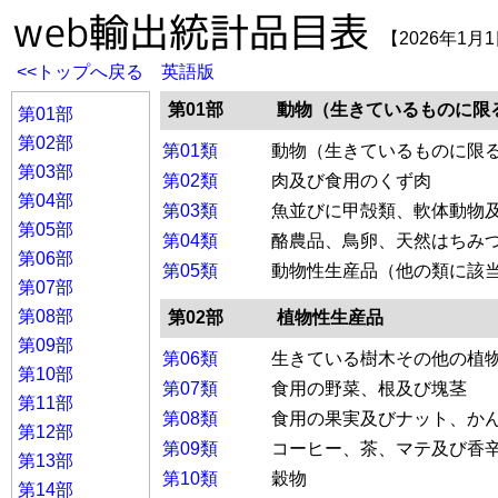
【2026年1月
<<トップへ戻る
英語版
第01部
動物（生きているものに限
第01部
第02部
第01類
動物（生きているものに限
第03部
第02類
肉及び食用のくず肉
第04部
第03類
魚並びに甲殻類、軟体動物
第05部
第04類
酪農品、鳥卵、天然はちみ
第06部
第05類
動物性生産品（他の類に該
第07部
第08部
第02部
植物性生産品
第09部
第06類
生きている樹木その他の植
第10部
第07類
食用の野菜、根及び塊茎
第11部
第08類
食用の果実及びナット、か
第12部
第09類
コーヒー、茶、マテ及び香
第13部
第10類
穀物
第14部