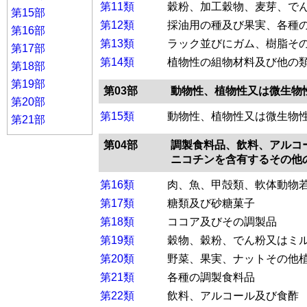
第11類
穀粉、加工穀物、麦芽、で
第15部
第12類
採油用の種及び果実、各種
第16部
第13類
ラック並びにガム、樹脂そ
第17部
第14類
植物性の組物材料及び他の
第18部
第19部
第03部
動物性、植物性又は微生物
第20部
第15類
動物性、植物性又は微生物
第21部
第04部
調製食料品、飲料、アルコ
ニコチンを含有するその他
第16類
肉、魚、甲殻類、軟体動物
第17類
糖類及び砂糖菓子
第18類
ココア及びその調製品
第19類
穀物、穀粉、でん粉又はミ
第20類
野菜、果実、ナットその他
第21類
各種の調製食料品
第22類
飲料、アルコール及び食酢