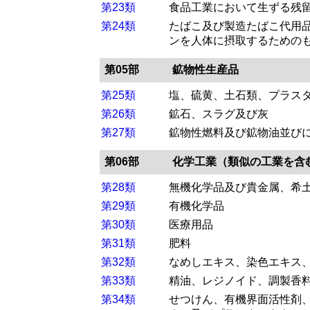
第23類
食品工業において生ずる残
第24類
たばこ及び製造たばこ代用
ンを人体に摂取するための
第05部
鉱物性生産品
第25類
塩、硫黄、土石類、プラス
第26類
鉱石、スラグ及び灰
第27類
鉱物性燃料及び鉱物油並び
第06部
化学工業（類似の工業を含
第28類
無機化学品及び貴金属、希
第29類
有機化学品
第30類
医療用品
第31類
肥料
第32類
なめしエキス、染色エキス
第33類
精油、レジノイド、調製香
第34類
せつけん、有機界面活性剤