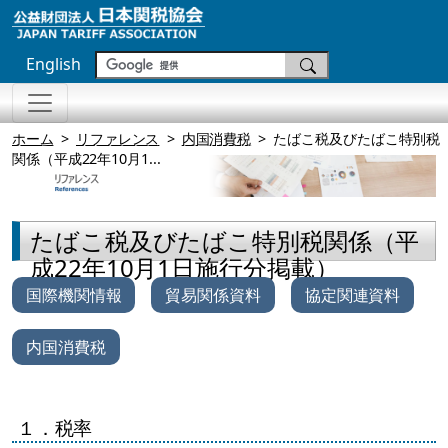
English
ホーム
リファレンス
内国消費税
たばこ税及びたばこ特別税
関係（平成22年10月1...
たばこ税及びたばこ特別税関係（平
成22年10月1日施行分掲載）
国際機関情報
貿易関係資料
協定関連資料
内国消費税
１．税率