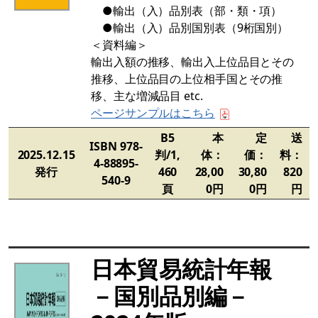
●輸出（入）品別表（部・類・項）
●輸出（入）品別国別表（9桁国別）
＜資料編＞
輸出入額の推移、輸出入上位品目とその
推移、上位品目の上位相手国とその推
移、主な増減品目 etc.
ページサンプルはこちら
B5
本
定
送
ISBN 978-
2025.12.15
判/1,
体：
価：
料：
4-88895-
発行
460
28,00
30,80
820
540-9
頁
0円
0円
円
日本貿易統計年報
－国別品別編－