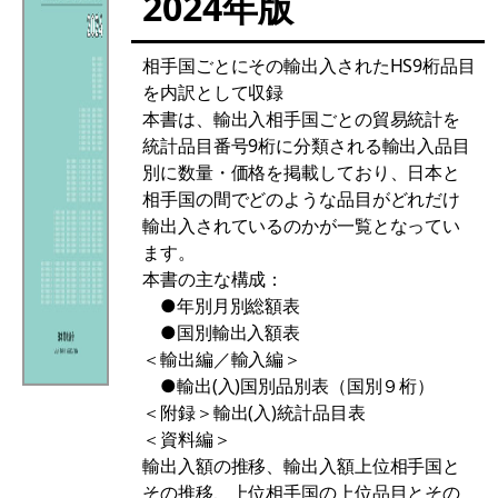
2024年版
相手国ごとにその輸出入されたHS9桁品目
を内訳として収録
本書は、輸出入相手国ごとの貿易統計を
統計品目番号9桁に分類される輸出入品目
別に数量・価格を掲載しており、日本と
相手国の間でどのような品目がどれだけ
輸出入されているのかが一覧となってい
ます。
本書の主な構成：
●年別月別総額表
●国別輸出入額表
＜輸出編／輸入編＞
●輸出(入)国別品別表（国別９桁）
＜附録＞輸出(入)統計品目表
＜資料編＞
輸出入額の推移、輸出入額上位相手国と
その推移、上位相手国の上位品目とその