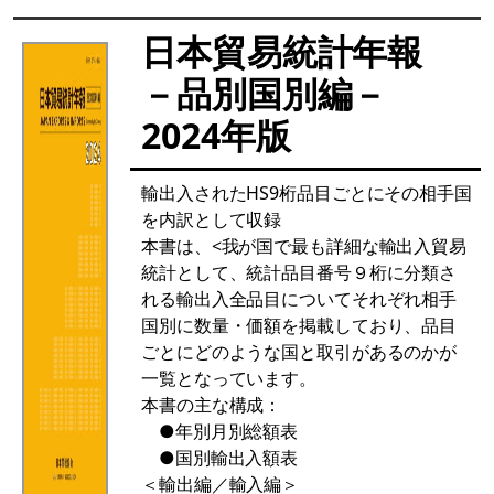
日本貿易統計年報
－品別国別編－
2024年版
輸出入されたHS9桁品目ごとにその相手国
を内訳として収録
本書は、<我が国で最も詳細な輸出入貿易
統計として、統計品目番号９桁に分類さ
れる輸出入全品目についてそれぞれ相手
国別に数量・価額を掲載しており、品目
ごとにどのような国と取引があるのかが
一覧となっています。
本書の主な構成：
●年別月別総額表
●国別輸出入額表
＜輸出編／輸入編＞