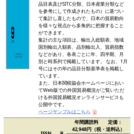
品目表及びSITC分類、日本産業分類など
を参考にして作成されたもの）に基づい
て集計し直したもので、日本の貿易動向
を様々な視点から多角的に把握すること
ができます。
集計の主な項目は、輸出入総額表、地域
国別輸出入額表、品別輸出入、貿易指数
などがあり、各表ごとに年、四半期、月
別と時系列で掲載しています。 なお、1月
号にはその年の品目分類基準表を掲載し
ています。
また、日本関税協会ホームページにおい
てWeb版での外国貿易概況がご覧いただ
ける外国貿易概況オンラインサービスも
公開中です。
ページサンプルはこちら
年間購読料
定価：
42,948円（税・送料込）
ISSN
B