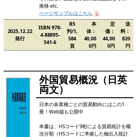
推移 etc.
ページサンプルはこちら
B5
本
定
送
ISBN 978-
2025.12.22
判/1,
体：
価：
料：
4-88895-
発行
584
40,00
44,00
820
541-6
頁
0円
0円
円
外国貿易概況（日英
両文）
日本の各業種ごとの貿易動向にはこの1
冊！Web版も公開中
本書は、HSコード9桁による貿易統計を概
況分類（HSコードに準拠した輸出入統計