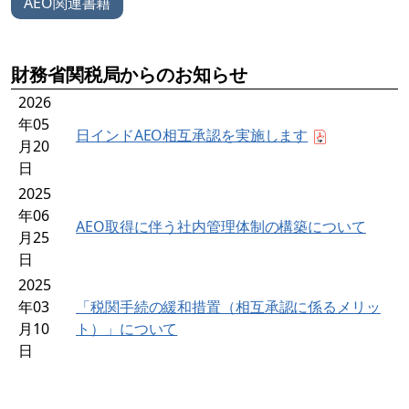
AEO関連書籍
財務省関税局からのお知らせ
2026
年05
日インドAEO相互承認を実施します
月20
日
2025
年06
AEO取得に伴う社内管理体制の構築について
月25
日
2025
年03
「税関手続の緩和措置（相互承認に係るメリッ
月10
ト）」について
日