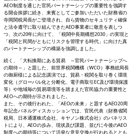
AEO制度を通じた官民パートナーシップの重要性を強調す
る開会挨拶に続き、来賓としてご参加いただいた財務省の
寺岡関税局長がご登壇され、自ら貨物のセキュリティ確保
と法令遵守に取り組んできたAEO事業者に敬意を表しつ
つ、次の20年に向けて、「税関中長期構想2030」の実現と
「税関と民間がともにリスクを管理する時代」に向けた真
のパートナーシップの構築を強調しました。
続く、「大転換期にある貿易 ～官民パートナーシップへ
の期待～」と題した、前世界税関機構（WCO）事務総局長
の御厨様による記念講演では、貿易・税関を取り巻く環境
変化（グローバル化と分断化、電子商取引EC及び環境保護
等）や地域毎の貿易環境等を踏まえた官民協力の重要性と
AEOへの期待が示されました。
また、その後行われた、「AEOの未来」と題するAEO20周
年記念パネルディスカッションでは、官民代表（財務省関
税局、日本通運株式会社、キヤノン株式会社）のパネリス
トにより、AEOの歩み、現状及び課題、並びに今後のAEO
制度への期待等について活発な意見交換が行われるととも