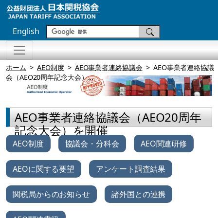
English
ホーム
AEO制度
AEO事業者連絡協議会
AEO事業者連絡協議
会（AEO20周年記念大会）...
AEO事業者連絡協議会（AEO20周年
記念大会）を開催
AEO制度
協議会・分科会
AEO関連研修
AEOに関する要望
アンケート調査結果
関税局からのお知らせ
諸外国との連携