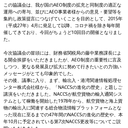
この協議会は、我が国のAEO制度の拡充と同制度の適正な
運用への寄与、並びにAEO事業者様からの意見・要望等を
集約し政策提言につなげていくことを目的として、2015年
（平成27年）4月に発足して以降、コロナ禍を除き毎年開
催してきており、今回がちょうど10回目の開催となりまし
た。
今次協議会の冒頭には、財務省関税局の藤中業務課長によ
る開会挨拶をいただきましたが、AEO制度の重要性に言及
しつつ、更なる発展及び拡大に努めて行きたいとの力強い
メッセージがとても印象的でした。
その後、議事に入り、まず、輸出入・港湾関連情報処理セ
ンター株式会社様から、「NACCSの進化の歴史」と題しご
講演をいただきました。NACCSが航空貨物の輸入通関シス
テムとして稼働を開始した1978年から、航空貨物と海上貨
物の輸出入に関連する総合物流情報プラットフォームとな
った現在に至るまでの47年間のNACCSの進化の歴史や、本
年10月に予定されている第7次NACCS更改等についてご説