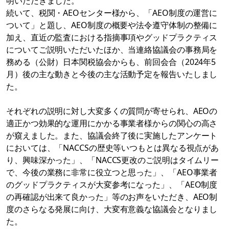
明いただきました。
続いて、税関・AEOセンター様から、「AEO制度の運営に
ついて」と題し、AEO制度の概要や法令遵守体制の整備に
加え、直近の監査における指摘事項やグッドプラクティス
についてご説明いただいたほか、当連絡協議会の事務局を
務める（公財）日本関税協会からも、前回会合（2024年5
月）後の主な動きと今後の主な活動予定を報告いたしまし
た。
それぞれの説明に対し大変多くの質問が寄せられ、AEOの
適正かつ効果的な運用にかかる事業者様からの関心の高さ
が窺えました。また、協議会終了後に実施したアンケート
においては、「NACCSの歴史等いつもとは異なる視点があ
り、興味深かった」、「NACCS更改のご説明はタイムリー
で、今後の業務に非常に役立つと思った」、「AEO事業者
のグッドプラクティスが大変参考になった」、「AEO制度
の再確認が出来て良かった」等のお声をいただき、AEO制
度のさらなる発展に向け、大変有意義な協議会となりまし
た。