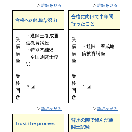
▷
詳細を見る
▷
詳細を見る
合格に向けて半年間
合格への地道な努力
行ったこと
・通関士養成通
受
受
信教育講座
講
講
・通関士養成通
・特別答練※
講
講
信教育講座
・全国通関士模
座
座
試
受
受
験
験
３回
１回
回
回
数
数
▷
詳細を見る
▷
詳細を見る
背水の陣で臨んだ通
Trust the process
関士試験