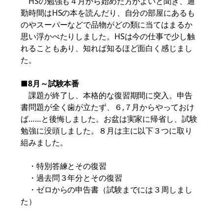
HSの勉強も４月から始めた方がよいと聞き、通
勤時間はHSの本を読んだり、自分の部屋にあるも
のやスーパーなどで品物がどの類に当てはまるか
思い浮かべたりしました。HSは今の仕事で少し触
れることもあり、知れば知るほど面白く感じまし
た。
■8月～試験本番
課題が終了し、本格的な復習期間に突入。申告
書問題が全く歯が立たず、６,７月からやっておけ
ば……と後悔しました。お盆は実家に帰省し、試験
勉強に没頭しました。８月は主に以下３つに取り
組みました。
・特別答練とその復習
・過去問３年分とその復習
・ゼロからの申告書（試験までには３周しまし
た）