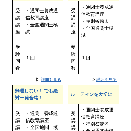
・通関士養成通
受
・通関士養成通
受
信教育講座
講
信教育講座
講
・特別答練※
講
・全国通関士模
講
・全国通関士模
座
試
座
試
受
受
験
験
１回
１回
回
回
数
数
▷
詳細を見る
▷
詳細を見る
無理しない！ でも絶
ルーティンを大切に
対一発合格！
・通関士養成通
受
・通関士養成通
受
信教育講座
講
信教育講座
講
・特別答練※
講
・全国通関士模
講
・全国通関士模