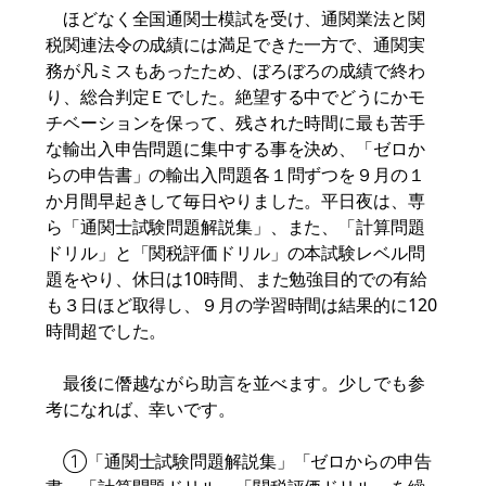
ほどなく全国通関士模試を受け、通関業法と関
税関連法令の成績には満足できた一方で、通関実
務が凡ミスもあったため、ぼろぼろの成績で終わ
り、総合判定Ｅでした。絶望する中でどうにかモ
チベーションを保って、残された時間に最も苦手
な輸出入申告問題に集中する事を決め、「ゼロか
らの申告書」の輸出入問題各１問ずつを９月の１
か月間早起きして毎日やりました。平日夜は、専
ら「通関士試験問題解説集」、また、「計算問題
ドリル」と「関税評価ドリル」の本試験レベル問
題をやり、休日は10時間、また勉強目的での有給
も３日ほど取得し、９月の学習時間は結果的に120
時間超でした。
最後に僭越ながら助言を並べます。少しでも参
考になれば、幸いです。
①「通関士試験問題解説集」「ゼロからの申告