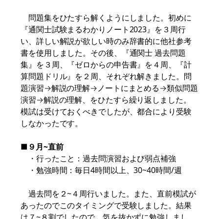
問題集をひたすら解くようにしました。初めに
『通関士試験まるわかりノート2023』を３周行
い、詳しい解説が欲しい時のみ辞書的に他社参考
書を使用しました。その後、『通関士 過去問題
集』を３周、『ゼロからの申告書』を４周、『計
算問題ドリル』を２周、それぞれ解きました。問
題演習→解説の理解→ノートにまとめる→類似問題
演習→解説の理解、をひたすら繰り返しました。
模試は受けておくべきでしたが、都合により受験
しなかったです。
■
９月~直前
・行ったこと：過去問演習および弱点補強
・勉強時間：毎日4時間以上、30~40時間/週
過去問を２~４周行いました。また、直前模試が
あったのでこのタイミングで受験しました。結果
は７~８割でしたので、気を抜かずに勉強しまし