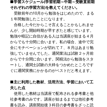
■学習スケジュール(学習初期～中期～受験直前期
それぞれの学習方法)を教えてください。
受験前年の10月から勉強をはじめたので、まる
１年間勉強したことになります。
合格した今だからこそ言えることかもしれませ
んが、少し開始時期が早すぎたと感じています。
勉強や暗記に自信がある人は当講座が始まる４月
からでも十分間に合います。私の場合、途中で完
全にモチベーションが切れて７、８月はあまり勉
強していませんでした。通関業法は試験２ヶ月前
からで十分間に合います。関税法から勉強をスタ
ートし、通関士試験の大枠をつかめたところです
ぐに通関実務にかかるのがベストだと考えます。
■主に利用した教材、活用方法、学習において工
夫した点
使用した教材は当講座で配布される参考書と他
社参考書のみです。講座が始まるまでは他社参考
書を読み、講座開始後３科目の参考書をざっと読