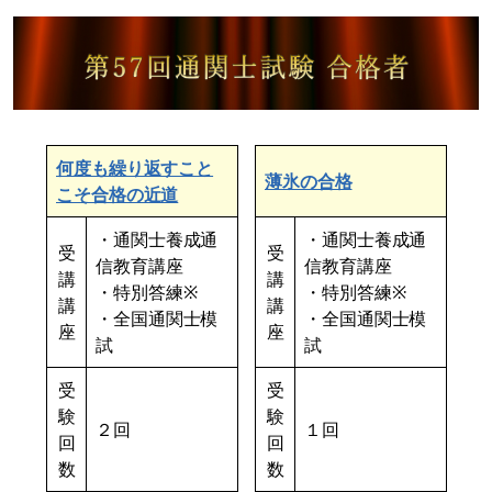
何度も繰り返すこと
薄氷の合格
こそ合格の近道
・通関士養成通
・通関士養成通
受
受
信教育講座
信教育講座
講
講
・特別答練※
・特別答練※
講
講
・全国通関士模
・全国通関士模
座
座
試
試
受
受
験
験
２回
１回
回
回
数
数