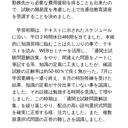
勤務先から必要な費用援助を得ることも出来たの
で、試験の難易度を考慮した上で当通信教育講座
を受講することを決めました。
学習初期は、テキストに示されたスケジュール
に沿い、平日２時間休日4時間を当てました。本格
的に知識習得に臨むことは久しぶりの事で、テキ
ストを読み、WEBセミナーを活用し、「通関士試
験問題解説集」をやり、間違えた問題をノートに
筆記する等、知識の定着に工夫しましたが、確認
試験の正解率は約50-60％で良く無かった。7月に
学習要綱を一通り終え、８月の特別答練を受けた
結果、知識の定着が十分出来ていない事を認識し
ました。それ以後は勉強する時間を意識して増や
しました。この時期は、「通関士試験問題解説
集」を繰り返しやり、配点の高い語句選択式問題
を確実に正答する様、注力しました。また、複数
肢選択式問題の正答の難しさを認識しました。