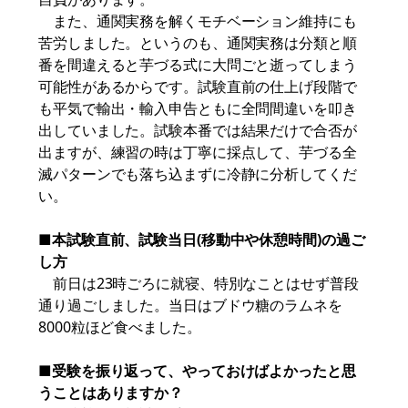
また、通関実務を解くモチベーション維持にも
苦労しました。というのも、通関実務は分類と順
番を間違えると芋づる式に大問ごと逝ってしまう
可能性があるからです。試験直前の仕上げ段階で
も平気で輸出・輸入申告ともに全問間違いを叩き
出していました。試験本番では結果だけで合否が
出ますが、練習の時は丁寧に採点して、芋づる全
滅パターンでも落ち込まずに冷静に分析してくだ
い。
■本試験直前、試験当日(移動中や休憩時間)の過ご
し方
前日は23時ごろに就寝、特別なことはせず普段
通り過ごしました。当日はブドウ糖のラムネを
8000粒ほど食べました。
■受験を振り返って、やっておけばよかったと思
うことはありますか？