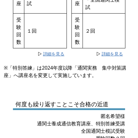
座
試
座
試
受
受
験
験
１回
２回
回
回
数
数
▷
詳細を見る
▷
詳細を見る
※「特別答練」は2024年度以降「通関実務 集中対策講
座」へ講座名を変更して実施しています。
何度も繰り返すことこそ合格の近道
匿名希望様
通関士養成通信教育講座、特別答練受講
全国通関士模試受験