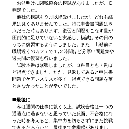
お盆明けに関税協会の模試がありましたが、Ｅ
判定でした。
他社の模試も９月以降受けましたが、どれも結
果は良くありませんでした。特に申告書問題は５
点だった時もあります。復習と問題をこなす量が
圧倒的に足りていないと実感し、模試はその日の
うちに復習するようにしました。また、出勤前に
職場近くのカフェで１,２時間ほど分厚い問題集や
過去問の復習も行いました。
試験本番は緊張しましたが、３科目とも７割ほ
ど得点できました。ただ、見返してみると申告書
問題でケアレスミスが多く、得点できる問題を落
とさなかったことが幸いでした。
■最後に
私は通関の仕事に就く以上、試験合格は一つの
通過点に過ぎないと思っていた反面、不合格にな
った時を考えると、集中力を切らさずにまた挑戦
できるだろうかと、最後まで危機感がありまし