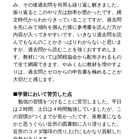
み、その後過去問を何周も繰り返し解きました。
振り返るとこのやり方は効率が悪かったです。縄
文時代からわかりきっていることですが、過去問
を先にみて傾向を掴んだ後に参考書を読んだ方が
内容が入ってきやすいです。いきなり過去問を読
んでもなんのことかさっぱりわからないと思いま
すが、過去問から読むことを強くおすすめしま
す。教材については関税協会から配布されるもの
で全て網羅できます。やみくもに教材を増やすよ
りは、過去問とゼロからの申告書を極めることが
大切だと感じます。
■学習において苦労した点
勉強の習慣をつけることに苦労しました。平日
は２時間、土日は４時間勉強していましたが、こ
の習慣がつくまでが長かったです。座敷童になる
かと思うぐらい近所の図書館に入り浸りました。
近所のコメダ珈琲の売り上げにもかなり貢献した
自負があります。