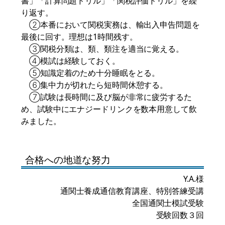
書」「計算問題ドリル」「関税評価ドリル」を繰
り返す。
➁本番において関税実務は、輸出入申告問題を
最後に回す。理想は1時間残す。
③関税分類は、類、類注を適当に覚える。
④模試は経験しておく。
⑤知識定着のため十分睡眠をとる。
⑥集中力が切れたら短時間休憩する。
⑦試験は長時間に及び脳が非常に疲労するた
め、試験中にエナジードリンクを数本用意して飲
みました。
合格への地道な努力
Y.A.様
通関士養成通信教育講座、特別答練受講
全国通関士模試受験
受験回数３回