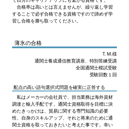
で自分のキャリアアップにも繋がる資格です。
合格率は高いとは言えませんが、繰り返し学習
することで必ず合格できる資格ですので諦めず学
習し合格を勝ち取ってください。
薄氷の合格
T. M.様
通関士養成通信教育講座、特別答練受講
全国通関士模試受験
受験回数１回
配点の高い語句選択式問題を確実に正答する
私はメーカーの会社員で、担当業務は海外資材
調達と輸入手配です。通関士資格取得を目標に決
めたきっかけは、貿易に関する専門知識の必要
性、自身のスキルアップ、それと将来のために通
関士資格を取っておきたいと考えた事です。幸い