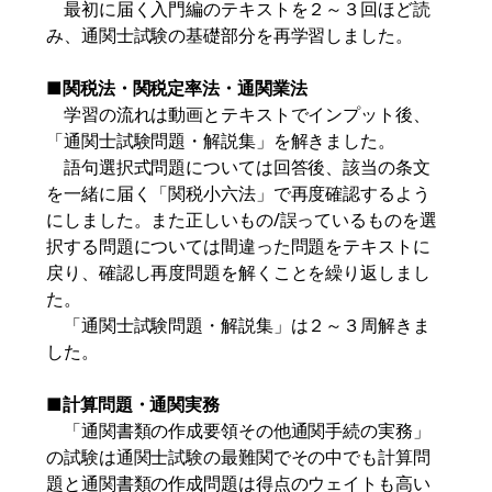
最初に届く入門編のテキストを２～３回ほど読
み、通関士試験の基礎部分を再学習しました。
■
関税法・関税定率法・通関業法
学習の流れは動画とテキストでインプット後、
「通関士試験問題・解説集」を解きました。
語句選択式問題については回答後、該当の条文
を一緒に届く「関税小六法」で再度確認するよう
にしました。また正しいもの/誤っているものを選
択する問題については間違った問題をテキストに
戻り、確認し再度問題を解くことを繰り返しまし
た。
「通関士試験問題・解説集」は２～３周解きま
した。
■
計算問題・通関実務
「通関書類の作成要領その他通関手続の実務」
の試験は通関士試験の最難関でその中でも計算問
題と通関書類の作成問題は得点のウェイトも高い