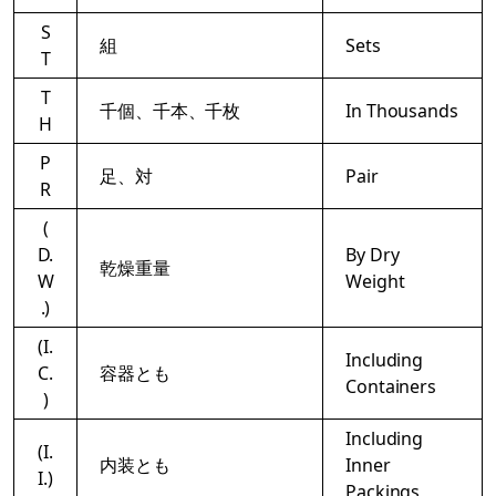
S
組
Sets
T
T
千個、千本、千枚
In Thousands
H
P
足、対
Pair
R
(
D.
By Dry
乾燥重量
W
Weight
.)
(I.
Including
C.
容器とも
Containers
)
Including
(I.
内装とも
Inner
I.)
Packings