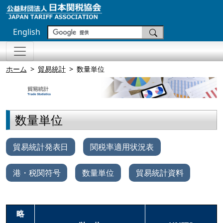
English
ホーム
貿易統計
数量単位
数量単位
貿易統計発表日
関税率適用状況表
港・税関符号
数量単位
貿易統計資料
略