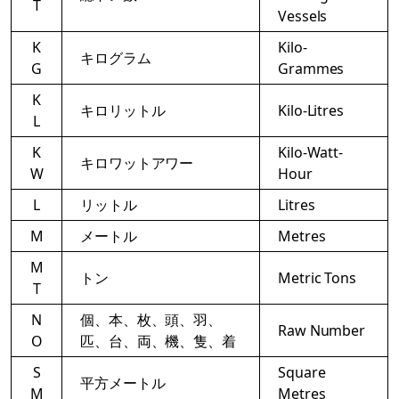
T
Vessels
K
Kilo‐
キログラム
G
Grammes
K
キロリットル
Kilo‐Litres
L
K
Kilo-Watt-
キロワットアワー
W
Hour
L
リットル
Litres
M
メートル
Metres
M
トン
Metric Tons
T
N
個、本、枚、頭、羽、
Raw Number
O
匹、台、両、機、隻、着
S
Square
平方メートル
M
Metres