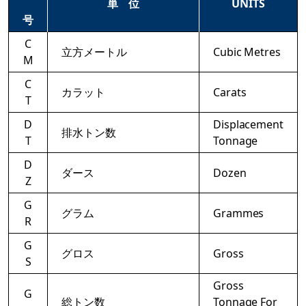
単 位
UNITS
号
C
立方メートル
Cubic Metres
M
C
カラット
Carats
T
D
Displacement
排水トン数
T
Tonnage
D
ダース
Dozen
Z
G
グラム
Grammes
R
G
グロス
Gross
S
Gross
G
総トン数
Tonnage For