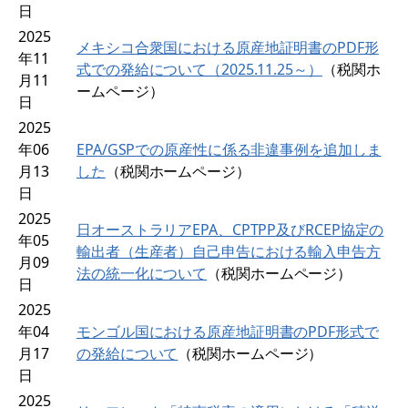
日
2025
メキシコ合衆国における原産地証明書のPDF形
年11
式での発給について（2025.11.25～）
（税関ホ
月11
ームページ）
日
2025
年06
EPA/GSPでの原産性に係る非違事例を追加しま
月13
した
（税関ホームページ）
日
2025
日オーストラリアEPA、CPTPP及びRCEP協定の
年05
輸出者（生産者）自己申告における輸入申告方
月09
法の統一化について
（税関ホームページ）
日
2025
年04
モンゴル国における原産地証明書のPDF形式で
月17
の発給について
（税関ホームページ）
日
2025