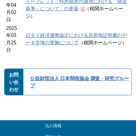
リーフレット「特恵税率の適用における「積送
年04
基準」について」の更新
（税関ホームペー
月02
ジ）
日
2025
年03
日タイ経済連携協定における原産地証明書のデ
月25
ータ交換の実施について
（税関ホームページ）
日
お問
公益財団法人 日本関税協会 調査・研究グルー
い合
プ
わせ
法人情報