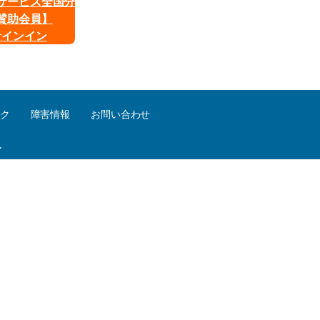
deサービス全国分
賛助会員】
サインイン
ク
障害情報
お問い合わせ
.