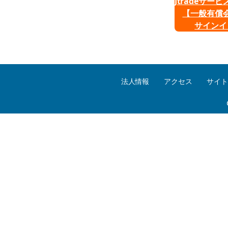
Jtradeサー
【一般有償
サインイ
法人情報
アクセス
サイ