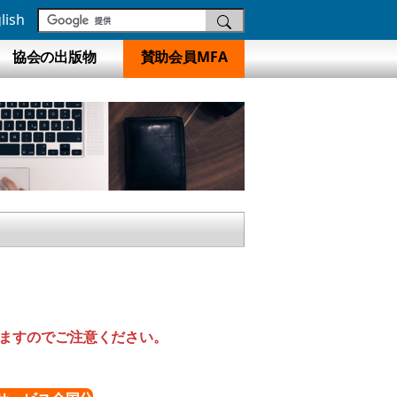
lish
協会の出版物
賛助会員MFA
りますのでご注意ください。