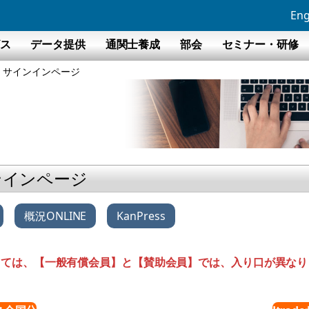
Eng
ビス
データ提供
通関士養成
部会
セミナー・研修
分）サインインページ
インインページ
概況ONLINE
KanPress
に際しては、【一般有償会員】と【賛助会員】では、入り口が異な