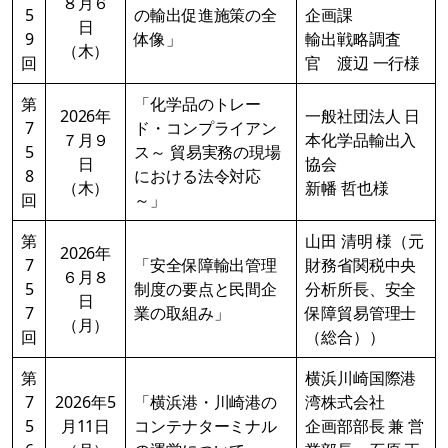
８月６
5
の輸出促進施策の全
企画課
日
9
体像」
輸出戦略調査
（木）
回
官 渡辺 一行様
第
「化学品のトレー
2026年
一般社団法人 日
7
ド・コンプライアン
７月９
本化学品輸出入
5
ス～ 貿易実務の現場
日
協会
8
における法令対応
（木）
新幡 哲也様
回
～」
第
山田 清明 様（元
2026年
7
「安全保障輸出管理
財務省関税中央
６月８
5
制度の要点と民間企
分析所長、安全
日
7
業の取組み」
保障貿易管理士
（月）
回
（総合））
第
横浜川崎国際港
7
2026年5
「横浜港・川崎港の
湾株式会社
5
月11日
コンテナターミナル
企画部部長 兼 営