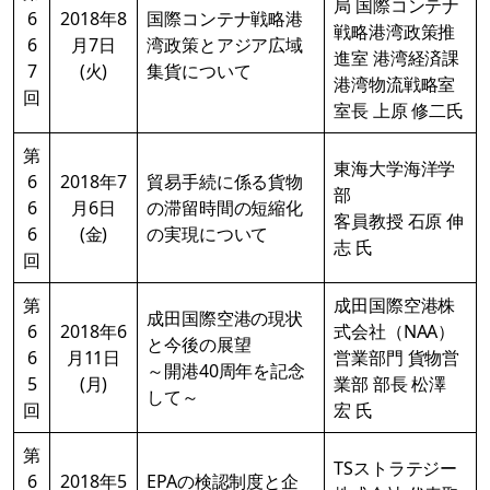
局 国際コンテナ
6
2018年8
国際コンテナ戦略港
戦略港湾政策推
6
月7日
湾政策とアジア広域
進室 港湾経済課
7
(火)
集貨について
港湾物流戦略室
回
室長 上原 修二氏
第
東海大学海洋学
6
2018年7
貿易手続に係る貨物
部
6
月6日
の滞留時間の短縮化
客員教授 石原 伸
6
(金)
の実現について
志 氏
回
第
成田国際空港株
成田国際空港の現状
6
2018年6
式会社（NAA）
と今後の展望
6
月11日
営業部門 貨物営
～開港40周年を記念
5
(月)
業部 部長 松澤
して～
回
宏 氏
第
TSストラテジー
6
2018年5
EPAの検認制度と企