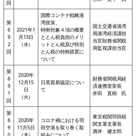
回
国際コンテナ戦略港
第
湾政策、
国土交通省港湾
6
2021年1
特例対象４項の概要
局港湾経済課担
9
月13日
ととん税負担のメリ
当官財務省関税
2
（水）
ットとん税及び特別
局監視課担当官
回
とん税の特例措置に
ついて
第
2020年
6
財務省関税局経
12月15
日英貿易協定につい
9
済連携室室長
日
て
1
井田 直樹 氏
（火）
回
第
東京税関羽田税
6
2020年
コロナ禍における羽
関支署支署長
9
11月5日
田空港を取り巻く取
酒井 健太郎
0
（木）
組みについて