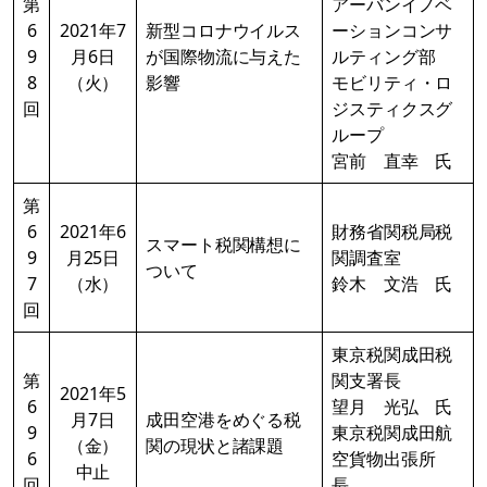
第
アーバンイノベ
6
2021年7
新型コロナウイルス
ーションコンサ
9
月6日
が国際物流に与えた
ルティング部
8
（火）
影響
モビリティ・ロ
回
ジスティクスグ
ループ
宮前 直幸 氏
第
6
2021年6
財務省関税局税
スマート税関構想に
9
月25日
関調査室
ついて
7
（水）
鈴木 文浩 氏
回
東京税関成田税
第
関支署長
2021年5
6
望月 光弘 氏
月7日
成田空港をめぐる税
9
東京税関成田航
（金）
関の現状と諸課題
6
空貨物出張所
中止
回
長