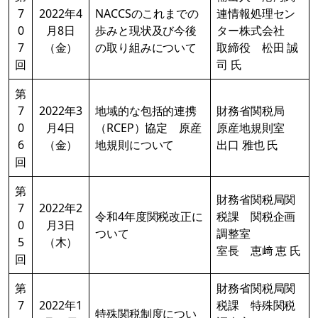
7
2022年4
NACCSのこれまでの
連情報処理セン
0
月8日
歩みと現状及び今後
ター株式会社
7
（金）
の取り組みについて
取締役 松田 誠
回
司 氏
第
7
2022年3
地域的な包括的連携
財務省関税局
0
月4日
（RCEP）協定 原産
原産地規則室
6
（金）
地規則について
出口 雅也 氏
回
第
財務省関税局関
7
2022年2
令和4年度関税改正に
税課 関税企画
0
月3日
ついて
調整室
5
（木）
室長 恵﨑 恵 氏
回
第
財務省関税局関
7
2022年1
税課 特殊関税
特殊関税制度につい