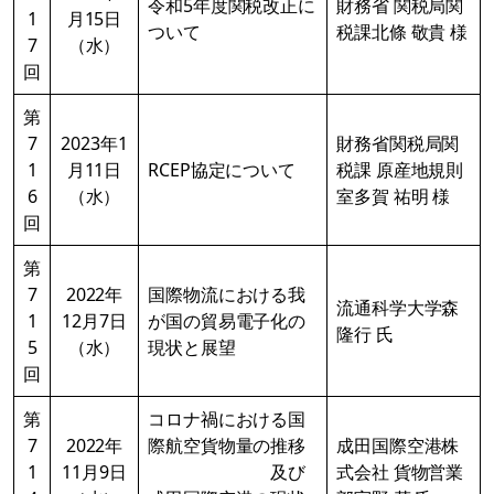
令和5年度関税改正に
財務省 関税局関
1
月15日
ついて
税課北條 敬貴 様
7
（水）
回
第
7
2023年1
財務省関税局関
1
月11日
RCEP協定について
税課 原産地規則
6
（水）
室多賀 祐明 様
回
第
7
2022年
国際物流における我
流通科学大学森
1
12月7日
が国の貿易電子化の
隆行 氏
5
（水）
現状と展望
回
第
コロナ禍における国
7
2022年
際航空貨物量の推移
成田国際空港株
1
11月9日
及び
式会社 貨物営業