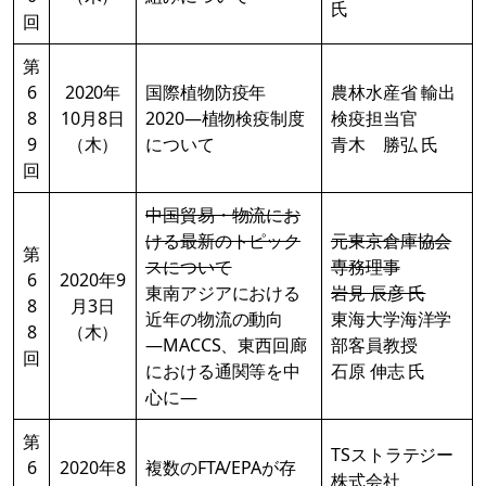
氏
回
第
6
2020年
国際植物防疫年
農林水産省 輸出
8
10月8日
2020―植物検疫制度
検疫担当官
9
（木）
について
青木 勝弘 氏
回
中国貿易・物流にお
ける最新のトピック
元東京倉庫協会
第
スについて
専務理事
6
2020年9
東南アジアにおける
岩見 辰彦 氏
8
月3日
近年の物流の動向
東海大学海洋学
8
（木）
―MACCS、東西回廊
部客員教授
回
における通関等を中
石原 伸志 氏
心に―
第
TSストラテジー
6
2020年8
複数のFTA/EPAが存
株式会社