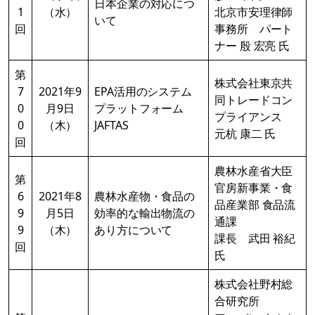
日本企業の対応につ
1
（水）
北京市安理律師
いて
回
事務所 パート
ナー 殷 宏亮 氏
第
株式会社東京共
7
2021年9
EPA活用のシステム
同トレードコン
0
月9日
プラットフォーム
プライアンス
0
（木）
JAFTAS
元杭 康二 氏
回
農林水産省大臣
第
官房新事業・食
6
2021年8
農林水産物・食品の
品産業部 食品流
9
月5日
効率的な輸出物流の
通課
9
（木）
あり方について
課長 武田 裕紀
回
氏
株式会社野村総
合研究所