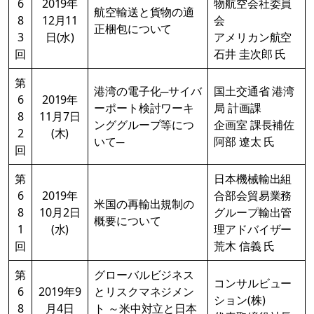
6
2019年
物航空会社委員
航空輸送と貨物の適
8
12月11
会
正梱包について
3
日(水)
アメリカン航空
回
石井 圭次郎 氏
第
港湾の電子化─サイバ
国土交通省 港湾
6
2019年
ーポート検討ワーキ
局 計画課
8
11月7日
ンググループ等につ
企画室 課長補佐
2
(木)
いて─
阿部 遼太 氏
回
第
日本機械輸出組
6
2019年
合部会貿易業務
米国の再輸出規制の
8
10月2日
グループ輸出管
概要について
1
(水)
理アドバイザー
回
荒木 信義 氏
第
グローバルビジネス
コンサルビュー
6
2019年9
とリスクマネジメン
ション(株)
8
月4日
ト ～米中対立と日本