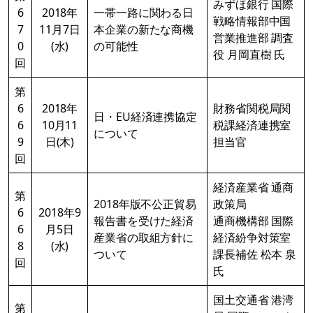
みずほ銀行 国際
6
2018年
一帯一路に関わる日
戦略情報部中国
7
11月7日
本企業の新たな商機
営業推進部 調査
0
(水)
の可能性
役 月岡直樹 氏
回
第
6
2018年
財務省関税局関
日・EU経済連携協定
6
10月11
税課経済連携室
について
9
日(木)
担当官
回
経済産業省 通商
第
2018年版不公正貿易
政策局
6
2018年9
報告書を受けた経済
通商機構部 国際
6
月5日
産業省の取組方針に
経済紛争対策室
8
(水)
ついて
課長補佐 松本 泉
回
氏
国土交通省 港湾
第