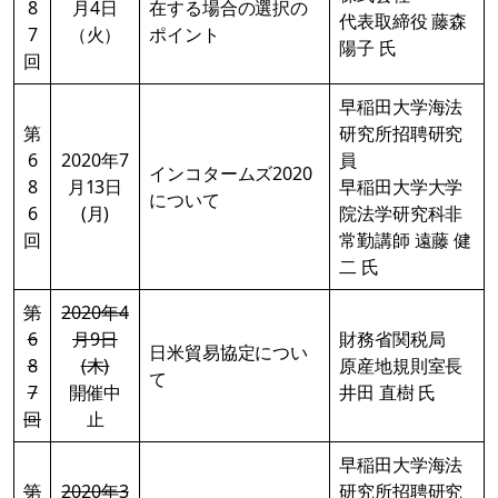
8
月4日
在する場合の選択の
代表取締役 藤森
7
（火）
ポイント
陽子 氏
回
早稲田大学海法
第
研究所招聘研究
6
2020年7
員
インコタームズ2020
8
月13日
早稲田大学大学
について
6
(月)
院法学研究科非
回
常勤講師 遠藤 健
二 氏
第
2020年4
6
月9日
財務省関税局
日米貿易協定につい
8
(木)
原産地規則室長
て
7
開催中
井田 直樹 氏
回
止
早稲田大学海法
第
2020年3
研究所招聘研究