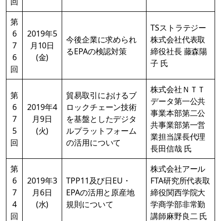
回
第
TSストラテジー
6
2019年5
今後企業に求められ
株式会社代表取
7
月10日
るEPAの検認対策
締役社長 藤森陽
6
(金)
子 氏
回
株式会社ＮＴＴ
第
貿易取引におけるブ
データ第一公共
6
2019年4
ロックチェーン技術
事業本部第二公
7
月9日
を基盤としたデジタ
共事業部第一営
5
(火)
ルプラットフォーム
業担当課長代理
回
の活用について
長田信哉 氏
第
株式会社アール
6
2019年3
TPP11及び日EU・
FTA研究所代表取
7
月6日
EPAの活用と原産地
締役関西学院大
4
(水)
規則について
学商学部非常勤
回
講師麻野良二 氏