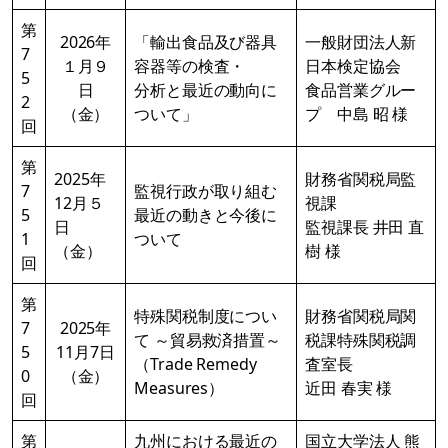
第
2026年
「輸出食品及び器具
一般財団法人新
7
１月９
容器等の検査・
日本検定協会
5
日
分析と最近の動向に
食品営業グルー
2
（金）
ついて」
プ 中島 昭 様
回
第
2025年
財務省関税局監
7
監視行政が取り組む
12月５
視課
5
最近の動きと今後に
日
監視課長 井田 直
1
ついて
（金）
樹 様
回
第
特殊関税制度につい
財務省関税局関
7
2025年
て ～貿易救済措置～
税課特殊関税調
5
11月7日
（Trade Remedy
査室長
0
（金）
Measures）
近田 春実 様
回
第
九州における最近の
国立大学法人 熊