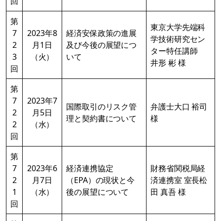
回
第
東京大学先端科
7
2023年8
経済安保政策の進展
学技術研究セン
2
月1日
及び今後の展望につ
ター特任講師
3
（火）
いて
井形 彬 様
回
第
7
2023年7
国際取引のリスク管
弁護士大口 裕司
2
月5日
理と契約書について
様
2
（水）
回
第
7
2023年6
経済連携協定
財務省関税局経
2
月7日
（EPA）の現状と今
済連携室 室長松
1
（水）
後の展望について
田 真吾 様
回