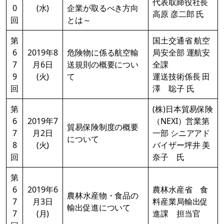
代表取締役社長
0
(水)
企業が取るべき方向
高原 彦二郎 氏
回
とは～
第
国土交通省 航空
6
2019年8
危険物に係る航空輸
局安全部 運航安
7
月6日
送規則の概要につい
全課
9
(火)
て
運送技術係長 田
回
澤 聡子 氏
第
(株)日本貿易保険
6
2019年7
（NEXI）営業第
貿易保険制度の概要
7
月2日
一部 シニアアド
について
8
(火)
バイザー坪井 美
回
奈子 氏
第
6
2019年6
農林水産省 食
農林水産物・食品の
7
月3日
料産業局輸出促
輸出促進について
7
(月)
進課 担当官