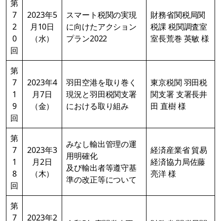
第
7
2023年5
スマート税関の実現
財務省関税局関
2
月10日
に向けたアクション
税課 税関調査室
0
（水）
プラン2022
室長荒巻 英敏 様
回
第
7
2023年4
羽田空港を取り巻く
東京税関 羽田税
1
月7日
現況と羽田税関支署
関支署 支署長井
9
（金）
における取り組み
田 直樹 様
回
第
みなし輸出管理の運
7
2023年3
経済産業省 貿易
用明確化
1
月2日
経済協力局佐藤
及び輸出者等遵守基
8
（木）
亮洋 様
準の改正等について
回
第
7
2023年2