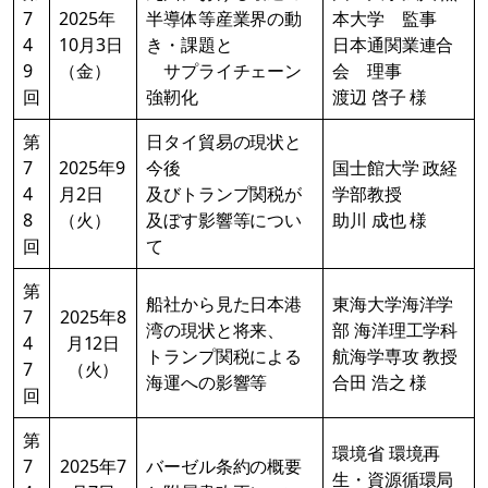
7
2025年
半導体等産業界の動
本大学 監事
4
10月3日
き・課題と
日本通関業連合
9
（金）
サプライチェーン
会 理事
回
強靭化
渡辺 啓子 様
第
日タイ貿易の現状と
7
2025年9
今後
国士館大学 政経
4
月2日
及びトランプ関税が
学部教授
8
（火）
及ぼす影響等につい
助川 成也 様
回
て
第
船社から見た日本港
東海大学海洋学
7
2025年8
湾の現状と将来、
部 海洋理工学科
4
月12日
トランプ関税による
航海学専攻 教授
7
（火）
海運への影響等
合田 浩之 様
回
第
環境省 環境再
7
2025年7
バーゼル条約の概要
生・資源循環局