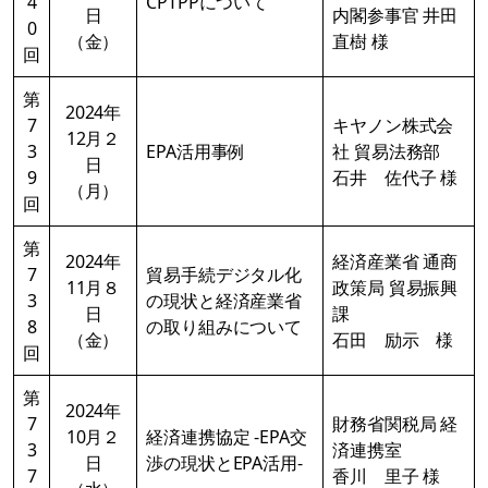
4
CPTPPについて
日
内閣参事官 井田
0
（金）
直樹 様
回
第
2024年
7
キヤノン株式会
12月２
3
EPA活用事例
社 貿易法務部
日
9
石井 佐代子 様
（月）
回
第
2024年
経済産業省 通商
7
貿易手続デジタル化
11月８
政策局 貿易振興
3
の現状と経済産業省
日
課
8
の取り組みについて
（金）
石田 励示 様
回
第
2024年
7
財務省関税局 経
10月２
経済連携協定 -EPA交
3
済連携室
日
渉の現状とEPA活用-
7
香川 里子 様