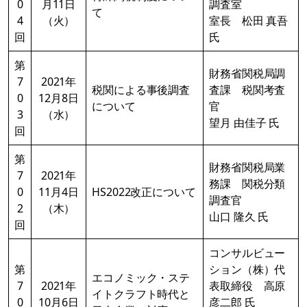
0
月11日
調査室
て
4
（火）
室長 松田 真吾
回
氏
第
財務省関税局調
7
2021年
税関による事後調査
査課 税関考査
0
12月8日
について
官
3
（水）
望月 由佳子 氏
回
第
財務省関税局業
7
2021年
務課 関税分類
0
11月4日
HS2022改正について
調査官
2
（木）
山口 隆久 氏
回
コンサルビュー
第
ション（株）代
エコノミック・ステ
7
2021年
表取締役 高原
イトクラフト時代と
0
10月6日
彦二郎 氏