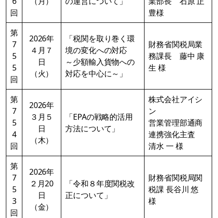
6
（月）
の運営について」
業部長 石原 正
回
豊様
第
2026年
「税関を取り巻く環
7
財務省関税局業
４月７
境の変化への対応
5
務課長 藤中 康
日
～少額輸入貨物への
5
生 様
（火）
対応を中心に～」
回
第
株式会社アイシ
2026年
7
ン
３月５
「EPAの戦略的活用
5
営業管理部通商
日
方法について」
4
連携強化主査
（木）
回
清水 一 様
第
2026年
7
財務省関税局関
２月20
「令和８年度関税改
5
税課 長谷川 悠
日
正について」
3
様
（金）
回