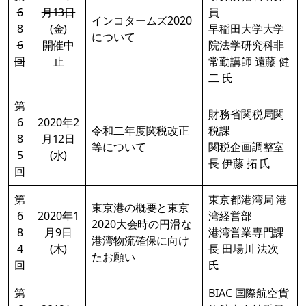
6
月13日
員
インコタームズ2020
8
(金)
早稲田大学大学
について
6
開催中
院法学研究科非
回
止
常勤講師 遠藤 健
二 氏
第
財務省関税局関
6
2020年2
令和二年度関税改正
税課
8
月12日
等について
関税企画調整室
5
(水)
長 伊藤 拓 氏
回
第
東京都港湾局 港
東京港の概要と東京
6
2020年1
湾経営部
2020大会時の円滑な
8
月9日
港湾営業専門課
港湾物流確保に向け
4
(木)
長 田場川 法次
たお願い
回
氏
第
BIAC 国際航空貨