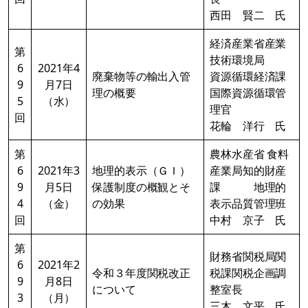
西田 賢二 氏
経済産業省産業
第
技術環境局
6
2021年4
廃棄物等の輸出入管
資源循環経済課
9
月7日
理の概要
国際資源循環管
5
（水）
理官
回
花輪 洋行 氏
第
農林水産省 食料
6
2021年3
地理的表示（ＧＩ）
産業局知的財産
9
月5日
保護制度の概観とそ
課 地理的
4
（金）
の効果
表示品質管理班
回
中村 京子 氏
第
財務省関税局関
6
2021年2
令和３年度関税改正
税課関税企画調
9
月8日
について
整室長
3
（月）
三木 文平 氏