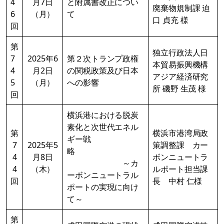
4
月7日
と附属書改正につい
廃棄物規制課 迫
6
（月）
て
口 貞充 様
回
第
独立行政法人日
7
2025年6
第２次トランプ政権
本貿易振興機構
4
月2日
の関税政策及び日本
アジア経済研究
5
（月）
への影響
所 磯野 生茂 様
回
横浜港における脱炭
素化と次世代エネル
第
横浜市港湾局政
ギー戦
7
2025年5
策調整課 カー
略
4
月8日
ボンニュートラ
～カ
4
（木）
ルポート担当課
ーボンニュートラル
回
長 中村 仁様
ポートの実現に向け
て～
第