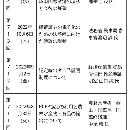
4
（水）
成田国際空港の現状
部宇野 茂 氏
回
と今後の展望
第
7
2022年
船荷証券の電子化の
法務省 民事局 参
1
10月6日
ための法整備に向け
事官渡辺 諭 氏
3
（木）
た議論の現状
回
第
7
2022年9
経済産業省 貿易
認定輸出者自己証明
1
月2日
管理部 原産地証
制度について
2
（金）
明室 山口 純 氏
回
第
農林水産省 輸
7
2022年8
RCEP協定の利用と農
出・国際局 国
1
月30日
林水産物・食品の輸
際経済課
1
（火）
出について
中尾 崇 氏
回