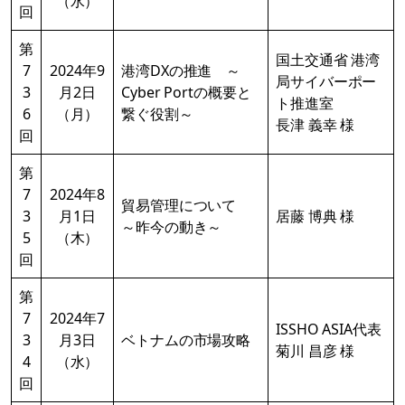
（水）
回
第
国土交通省 港湾
7
2024年9
港湾DXの推進 ～
局サイバーポー
3
月2日
Cyber Portの概要と
ト推進室
6
（月）
繋ぐ役割～
長津 義幸 様
回
第
7
2024年8
貿易管理について
3
月1日
居藤 博典 様
～昨今の動き～
5
（木）
回
第
7
2024年7
ISSHO ASIA代表
3
月3日
ベトナムの市場攻略
菊川 昌彦 様
4
（水）
回