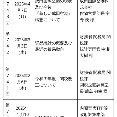
成田国際空港の現状
成田国際空港株
7
2025年4
及び今後
式会社
4
月7日
『新しい成田空港』
貨物営業部長 宇
3
（月）
構想について
野 茂 様
回
第
財務省 関税局 関
7
2025年3
貿易統計の概要及び
税課
4
月3日
最近の貿易動向
統計専門官 中瀬
2
（木）
大樹 様
回
第
財務省 関税局 関
7
2025年2
令和７年度 関税改
税課
4
月6日
正について
関税企画調整室
1
（木）
長 籠島 敬幸 様
回
第
2025年
内閣官房TPP等
7
１月10
政府対策本部