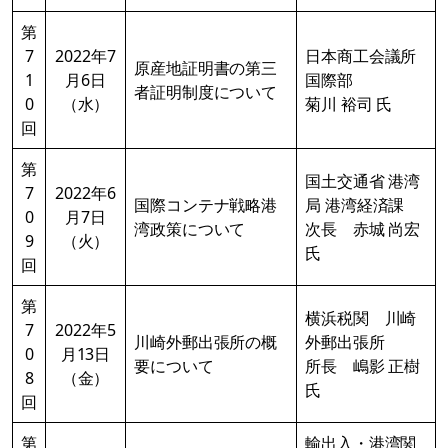
第
7
2022年7
日本商工会議所
原産地証明書の第三
1
月6日
国際部
者証明制度について
0
（水）
菊川 裕司 氏
回
第
国土交通省 港湾
7
2022年6
国際コンテナ戦略港
局 港湾経済課
0
月7日
湾政策について
次長 赤城 尚宏
9
（火）
氏
回
第
横浜税関 川崎
7
2022年5
川崎外郵出張所の概
外郵出張所
0
月13日
要について
所長 嶋影 正樹
8
（金）
氏
回
第
輸出入・港湾関