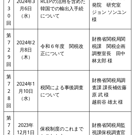
7
2024年3
RCEPの活用を含めた
発院 研究室
3
月6日
韓国での輸出入手続
ジョン ソンユン
0
（水）
について
様
回
第
財務省関税局関
7
2024年2
令和６年度 関税改
税課 関税企画
2
月8日
正について
調整室長 田中
9
（木）
林太郎 様
回
第
財務省関税局調
7
2024年1
税関による事後調査
査課 課長補佐藤
2
月10日
について
原 武 様
8
（水）
越前谷 雄太 様
回
第
7
2023年
財務省関税局監
保税制度のこれまで
2
12月1日
視課保税調査官