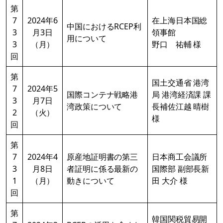
第
7
2024年6
在上海日本国総
中国におけるRCEP利
3
月3日
領事館
用について
3
（月）
野口 祐輔 様
回
第
国土交通省 港湾
7
2024年5
国際コンテナ戦略港
局 港湾経済課 課
3
月7日
湾政策について
長補佐江越 晴樹
2
（火）
様
回
第
7
2024年4
原産地証明書の第三
日本商工会議所
3
月8日
者証明に係る最新の
国際部 副部長新
1
（月）
動きについて
田 大介 様
回
第
韓国関税貿易開