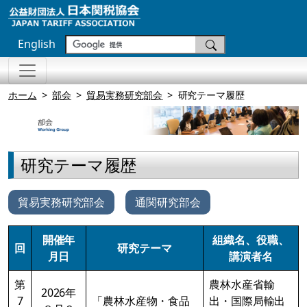
English
ホーム
部会
貿易実務研究部会
研究テーマ履歴
研究テーマ履歴
貿易実務研究部会
通関研究部会
開催年
組織名、役職、
回
研究テーマ
月日
講演者名
第
農林水産省輸
2026年
7
「農林水産物・食品
出・国際局輸出