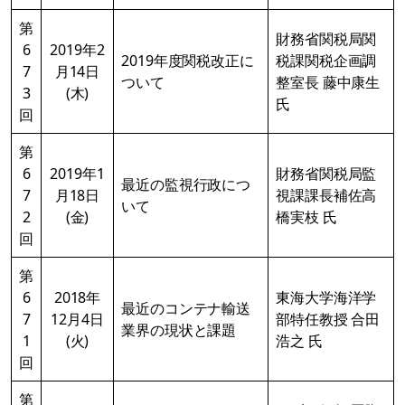
第
財務省関税局関
6
2019年2
2019年度関税改正に
税課関税企画調
7
月14日
ついて
整室長 藤中康生
3
(木)
氏
回
第
6
2019年1
財務省関税局監
最近の監視行政につ
7
月18日
視課課長補佐高
いて
2
(金)
橋実枝 氏
回
第
6
2018年
東海大学海洋学
最近のコンテナ輸送
7
12月4日
部特任教授 合田
業界の現状と課題
1
(火)
浩之 氏
回
第