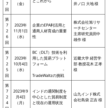
とこれから
7
（金）
井ノ口 大地 様
回
第
株式会社旭リサ
7
2023年
企業のEPA利活用と
ーチセンター
2
11月1日
通商人材育成の重要
主席研究員田中
6
（水）
性
雄作 様
回
第
BC（DLT）技術を利
7
2023年
用した貿易プラット
近畿大学 経営学
2
10月4日
フォーム
部 教授花木 正孝
5
（水）
-
様
回
TradeWaltzの挑戦
第
7
2023年9
インドの通関制度を
山九インド株式
2
月4日
中心とした貿易制度
会社島袋 正吉 様
4
（月）
と現在の運用状況