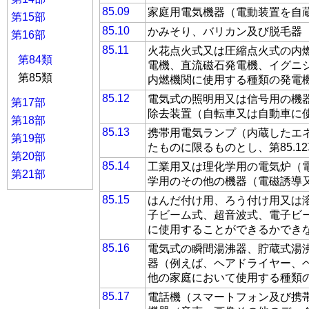
85.09
家庭用電気機器（電動装置を自蔵
第15部
85.10
かみそり、バリカン及び脱毛器
第16部
85.11
火花点火式又は圧縮点火式の内
第84類
電機、直流磁石発電機、イグニ
第85類
内燃機関に使用する種類の発電
85.12
電気式の照明用又は信号用の機器
第17部
除去装置（自転車又は自動車に
第18部
85.13
携帯用電気ランプ（内蔵したエ
第19部
たものに限るものとし、第85.1
第20部
85.14
工業用又は理化学用の電気炉（
第21部
学用のその他の機器（電磁誘導
85.15
はんだ付け用、ろう付け用又は
子ビーム式、超音波式、電子ビ
に使用することができるかでき
85.16
電気式の瞬間湯沸器、貯蔵式湯
器（例えば、ヘアドライヤー、
他の家庭において使用する種類の
85.17
電話機（スマートフォン及び携