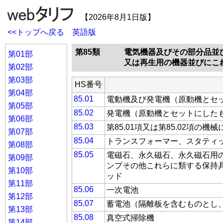
【2026年8月1日版】
<<トップへ戻る
英語版
第85類
電気機器及びその部分品並
第01部
又は再生用の機器並びにこ
第02部
第03部
HS番号
第04部
85.01
電動機及び発電機（原動機とセ
第05部
85.02
発電機（原動機とセットにした
第06部
85.03
第85.01項又は第85.02項の
第07部
85.04
トランスフォーマー、スタティ
第08部
85.05
電磁石、永久磁石、永久磁石用
第09部
ンプその他これらに類する保持
第10部
ッド
第11部
85.06
一次電池
第12部
85.07
蓄電池（隔離板を含むものとし
第13部
85.08
真空式掃除機
第14部