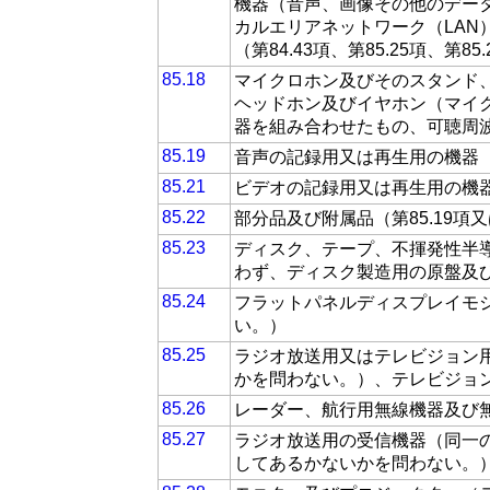
機器（音声、画像その他のデー
カルエリアネットワーク（LAN
（第84.43項、第85.25項、第
85.18
マイクロホン及びそのスタンド
ヘッドホン及びイヤホン（マイ
器を組み合わせたもの、可聴周
85.19
音声の記録用又は再生用の機器
85.21
ビデオの記録用又は再生用の機
85.22
部分品及び附属品（第85.19項
85.23
ディスク、テープ、不揮発性半
わず、ディスク製造用の原盤及
85.24
フラットパネルディスプレイモ
い。）
85.25
ラジオ放送用又はテレビジョン
かを問わない。）、テレビジョ
85.26
レーダー、航行用無線機器及び
85.27
ラジオ放送用の受信機器（同一
してあるかないかを問わない。