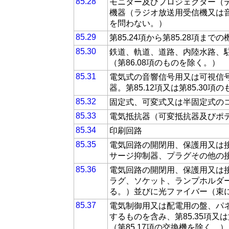
85.28
モニター及びプロジェクター（
機器（ラジオ放送用受信機又は
を問わない。）
85.29
第85.24項から第85.28項
85.30
鉄道、軌道、道路、内陸水路、
（第86.08項のものを除く。）
85.31
電気式の音響信号用又は可視信
器。第85.12項又は第85.30項
85.32
固定式、可変式又は半固定式の
85.33
電気抵抗器（可変抵抗器及びポ
85.34
印刷回路
85.35
電気回路の開閉用、保護用又は
サージ抑制器、プラグその他の接
85.36
電気回路の開閉用、保護用又は
ラグ、ソケット、ランプホルダー
る。）並びに光ファイバー（束
85.37
電気制御用又は配電用の盤、パ
するものを含み、第85.35項又
（第85.17項の交換機を除く。）