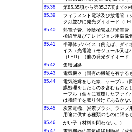
85.38
第85.35項から第85.37項
85.39
フィラメント電球及び放電管（
ク灯並びに発光ダイオード（LE
85.40
熱電子管、冷陰極管及び光電管
極線管及びテレビジョン用撮像
85.41
半導体デバイス（例えば、ダイ
イス（光電池（モジュール又は
（LED）（他の発光ダイオード
85.42
集積回路
85.43
電気機器（固有の機能を有する
85.44
電気絶縁をした線、ケーブル（
膜処理をしたものを含むものと
ーブル（個々に被覆したファイ
は接続子を取り付けてあるかな
85.45
炭素電極、炭素ブラシ、ランプ
用途に供する種類のものに限る
85.46
がい子（材料を問わない。）
85.47
電気機器の電気絶縁用物品（成