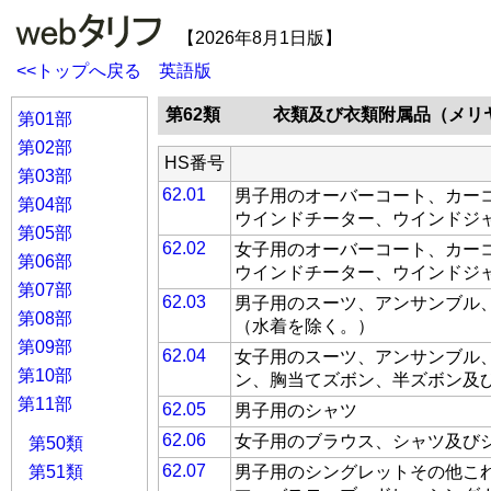
【2026年8月1日版】
<<トップへ戻る
英語版
第62類
衣類及び衣類附属品（メリ
第01部
第02部
HS番号
第03部
62.01
男子用のオーバーコート、カー
第04部
ウインドチーター、ウインドジャ
第05部
62.02
女子用のオーバーコート、カー
第06部
ウインドチーター、ウインドジャ
第07部
62.03
男子用のスーツ、アンサンブル
第08部
（水着を除く。）
第09部
62.04
女子用のスーツ、アンサンブル
第10部
ン、胸当てズボン、半ズボン及
第11部
62.05
男子用のシャツ
62.06
女子用のブラウス、シャツ及び
第50類
62.07
第51類
男子用のシングレットその他こ