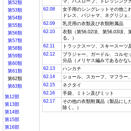
マ、バスローブ、ドレッシング
第52類
62.08
女子用のシングレットその他こ
第53類
ドレス、パジャマ、ネグリジェ
第54類
62.09
乳児用の衣類及び衣類附属品
第55類
62.10
衣類（第56.02項、第56.03項
第56類
る。）
第57類
62.11
トラックスーツ、スキースーツ
第58類
62.12
ブラジャー、ガードル、コルセ
第59類
分品（メリヤス編みであるかな
第60類
62.13
ハンカチ
第61類
62.14
ショール、スカーフ、マフラー
第62類
62.15
ネクタイ
第63類
62.16
手袋、ミトン及びミット
第12部
62.17
その他の衣類附属品（製品にした
第13部
除く。）
第14部
第15部
第16部